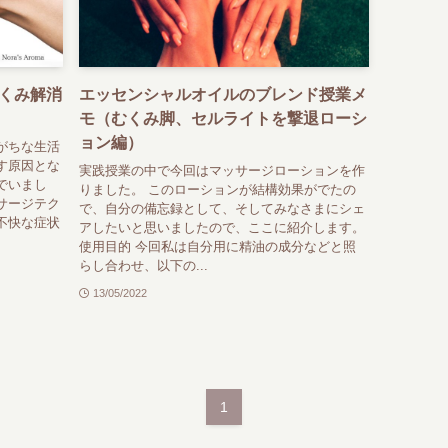
くみ解消
エッセンシャルオイルのブレンド授業メ
モ（むくみ脚、セルライトを撃退ローシ
ョン編）
がちな生活
す原因とな
実践授業の中で今回はマッサージローションを作
でいまし
りました。 このローションが結構効果がでたの
サージテク
で、自分の備忘録として、そしてみなさまにシェ
不快な症状
アしたいと思いましたので、ここに紹介します。
使用目的 今回私は自分用に精油の成分などと照
らし合わせ、以下の...
13/05/2022
1