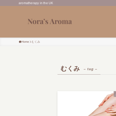
aromatherapy in the UK
Home
むくみ
むくみ
– tag –