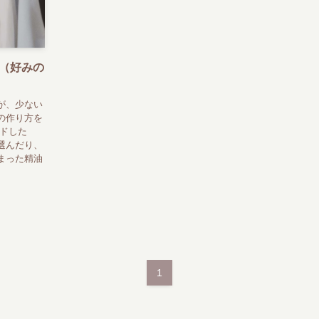
（好みの
が、少ない
の作り方を
ンドした
選んだり、
まった精油
1