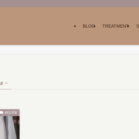
BLOG
TREATMENT
ag –
RECIPE