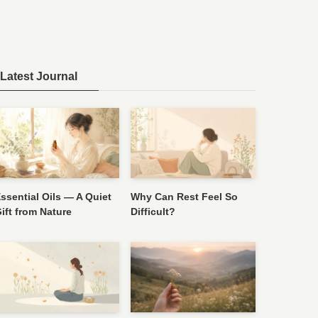
Latest Journal
ssential Oils — A Quiet
Why Can Rest Feel So
ift from Nature
Difficult?