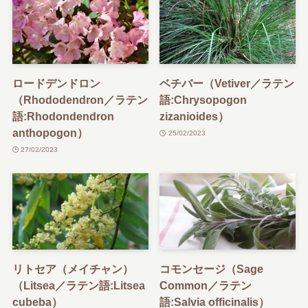
ロードデンドロン
ベチバー（Vetiver／ラテン
（Rhododendron／ラテン
語:Chrysopogon
語:Rhodondendron
zizanioides）
anthopogon）
25/02/2023
27/02/2023
リトセア（メイチャン）
コモンセージ（Sage
（Litsea／ラテン語:Litsea
Common／ラテン
cubeba）
語:Salvia officinalis）