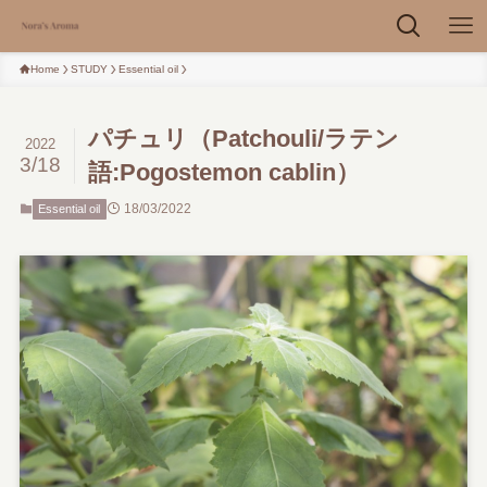
Home
STUDY
Essential oil
パチュリ（Patchouli/ラテン
2022
3/18
語:Pogostemon cablin）
18/03/2022
Essential oil