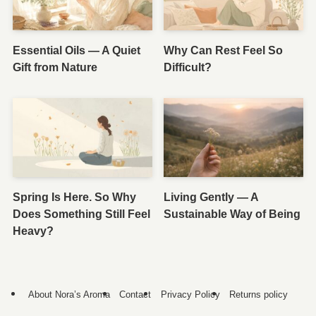
Essential Oils — A Quiet
Why Can Rest Feel So
Gift from Nature
Difficult?
Spring Is Here. So Why
Living Gently — A
Does Something Still Feel
Sustainable Way of Being
Heavy?
About Nora’s Aroma
Contact
Privacy Policy
Returns policy