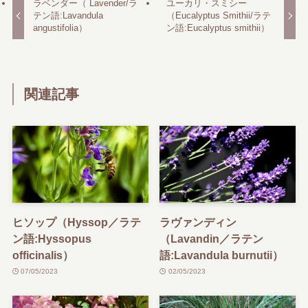
ラベンダー（ Lavender/ラ
ユーカリ・スミシー
テン語:Lavandula
（Eucalyptus Smithii/ラテ
angustifolia）
ン語:Eucalyptus smithii）
関連記事
ヒソップ（Hyssop／ラテ
ラヴァンディン
ン語:Hyssopus
（Lavandin／ラテン
officinalis）
語:Lavandula burnutii）
07/05/2023
02/05/2023